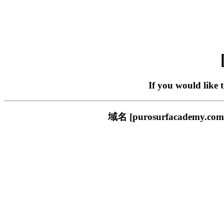
If you would like 
域名 [purosurfacade