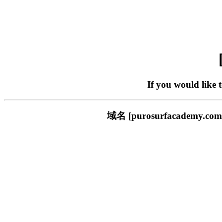
If you would like 
域名 [purosurfacade