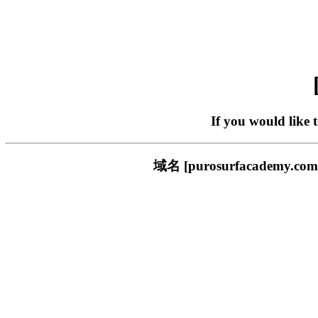
If you would like 
域名 [purosurfacade