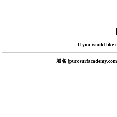
If you would like 
域名 [purosurfacade