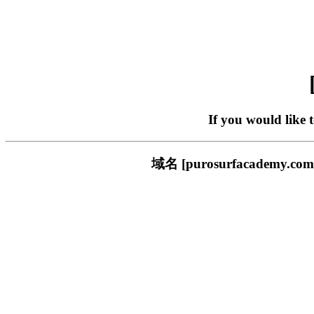
If you would like 
域名 [purosurfacade