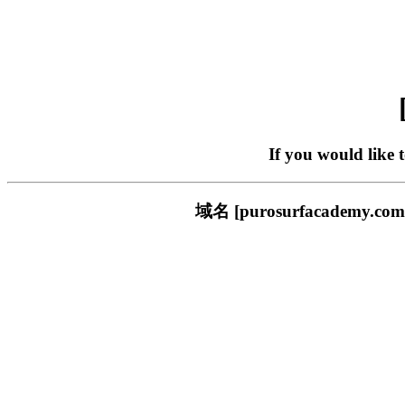
If you would like 
域名 [purosurfacade